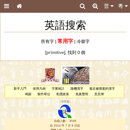
普
粵
英語搜索
常用字
所有字
|
|
冷僻字
[
primitive
], 找到 0 個
新手入門
使用凡例
字庫統計
隨機漢字
最近被搜索的漢字
鳴謝
製作單位
私隱政策
免責聲明
意見簿
（
管理員
）
在線人數： 3546
自 2014 年 7 月 8 日起