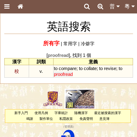
普
粵
英語搜索
所有字
|
常用字
|
冷僻字
[
proofread
], 找到 1 個
漢字
詞類
意義
to
compare
;
to
collate
;
to
revise
;
to
校
v.
proofread
新手入門
使用凡例
字庫統計
隨機漢字
最近被搜索的漢字
鳴謝
製作單位
私隱政策
免責聲明
意見簿
（
管理員
）