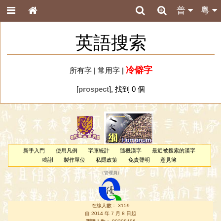
普
粵
英語搜索
冷僻字
所有字
|
常用字
|
[
prospect
], 找到 0 個
新手入門
使用凡例
字庫統計
隨機漢字
最近被搜索的漢字
鳴謝
製作單位
私隱政策
免責聲明
意見簿
（
管理員
）
在線人數： 3159
自 2014 年 7 月 8 日起