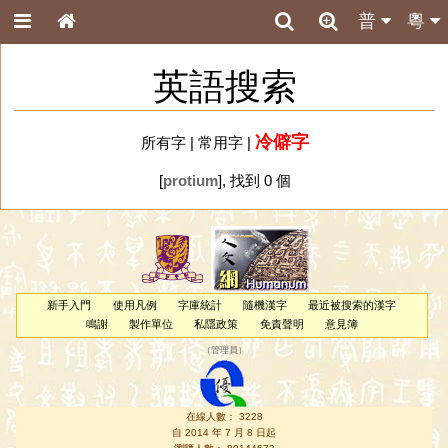
普
粵
英語搜索
冷僻字
所有字
|
常用字
|
[
protium
], 找到 0 個
新手入門
使用凡例
字庫統計
隨機漢字
最近被搜索的漢字
鳴謝
製作單位
私隱政策
免責聲明
意見簿
（
管理員
）
在線人數： 3228
自 2014 年 7 月 8 日起