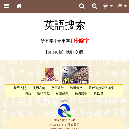
普
粵
英語搜索
冷僻字
所有字
|
常用字
|
[
pustule
], 找到 0 個
新手入門
使用凡例
字庫統計
隨機漢字
最近被搜索的漢字
鳴謝
製作單位
私隱政策
免責聲明
意見簿
（
管理員
）
在線人數： 5035
自 2014 年 7 月 8 日起