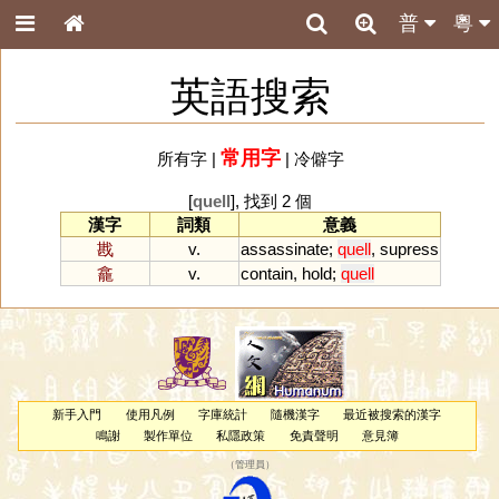
普
粵
英語搜索
常用字
所有字
|
|
冷僻字
[
quell
], 找到 2 個
漢字
詞類
意義
戡
v.
assassinate
;
quell
,
supress
龕
v.
contain
,
hold
;
quell
新手入門
使用凡例
字庫統計
隨機漢字
最近被搜索的漢字
鳴謝
製作單位
私隱政策
免責聲明
意見簿
（
管理員
）