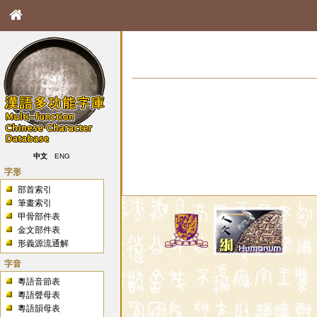
中文
ENG
字形
部首索引
筆畫索引
甲骨部件表
金文部件表
形義源流通解
字音
粵語音節表
粵語聲母表
粵語韻母表