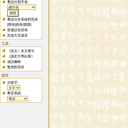
粵語分類字表:
粵語注音系統對照表
[
聲母
|
韻母
|
聲調
]
普通話音節表
其他方言讀音
工具
《說文》全文索引
《讀史方輿紀要》
成語彙輯
繁簡對照表
設定
冷僻字:
粵音系統: