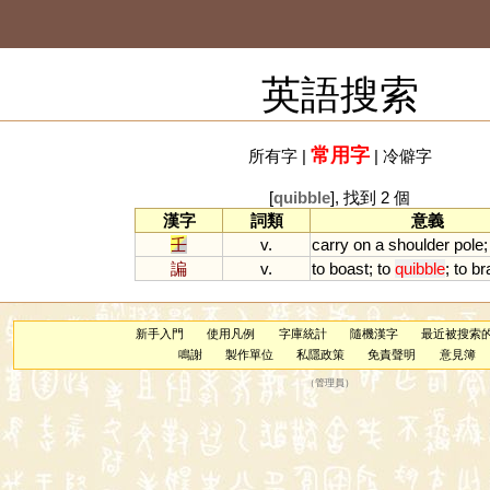
英語搜索
常用字
所有字
|
|
冷僻字
[
quibble
], 找到 2 個
漢字
詞類
意義
壬
v.
carry
on
a
shoulder
pole
諞
v.
to
boast
;
to
quibble
;
to
br
新手入門
使用凡例
字庫統計
隨機漢字
最近被搜索
鳴謝
製作單位
私隱政策
免責聲明
意見簿
（
管理員
）