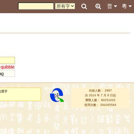
普
粵
;
quibble
ag
在線人數： 2997
的漢字
自 2014 年 7 月 8 日起
瀏覽人數： 80251032
使用次數： 294265564