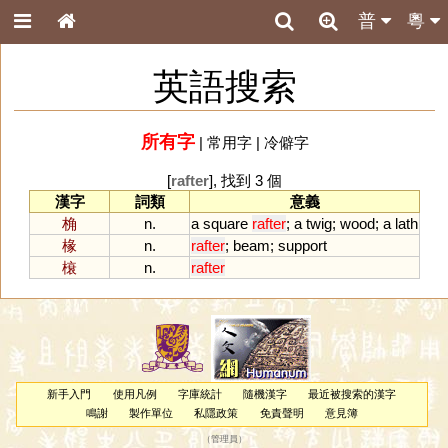
普
粵
英語搜索
所有字
|
常用字
|
冷僻字
[
rafter
], 找到 3 個
漢字
詞類
意義
桷
n.
a
square
rafter
;
a
twig
;
wood
;
a
lath
椽
n.
rafter
;
beam
;
support
榱
n.
rafter
新手入門
使用凡例
字庫統計
隨機漢字
最近被搜索的漢字
鳴謝
製作單位
私隱政策
免責聲明
意見簿
（
管理員
）