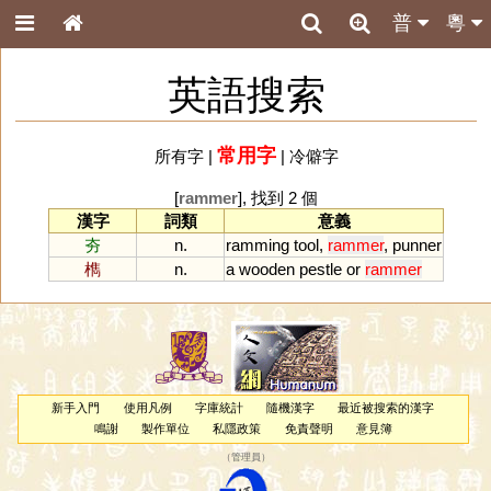
普
粵
英語搜索
常用字
所有字
|
|
冷僻字
[
rammer
], 找到 2 個
漢字
詞類
意義
夯
n.
ramming
tool
,
rammer
,
punner
檇
n.
a
wooden
pestle
or
rammer
新手入門
使用凡例
字庫統計
隨機漢字
最近被搜索的漢字
鳴謝
製作單位
私隱政策
免責聲明
意見簿
（
管理員
）