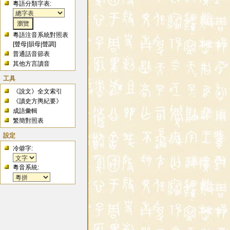
粵語分類字表:
粵語注音系統對照表
[
聲母
|
韻母
|
聲調
]
普通話音節表
其他方言讀音
工具
《說文》全文索引
《讀史方輿紀要》
成語彙輯
繁簡對照表
設定
冷僻字:
粵音系統: