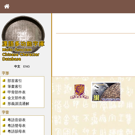
中文
ENG
字形
部首索引
筆畫索引
甲骨部件表
金文部件表
形義源流通解
字音
粵語音節表
粵語聲母表
粵語韻母表