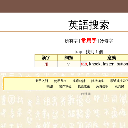
英語搜索
常用字
所有字
|
|
冷僻字
[
rap
], 找到 1 個
漢字
詞類
意義
扣
v.
rap
,
knock
,
fasten
,
button
新手入門
使用凡例
字庫統計
隨機漢字
最近被搜索
鳴謝
製作單位
私隱政策
免責聲明
意見簿
（
管理員
）