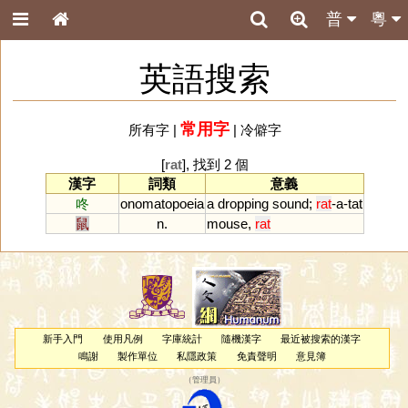
普
粵
英語搜索
常用字
所有字
|
|
冷僻字
[
rat
], 找到 2 個
漢字
詞類
意義
咚
onomatopoeia
a
dropping
sound
;
rat
-
a
-
tat
鼠
n.
mouse
,
rat
新手入門
使用凡例
字庫統計
隨機漢字
最近被搜索的漢字
鳴謝
製作單位
私隱政策
免責聲明
意見簿
（
管理員
）