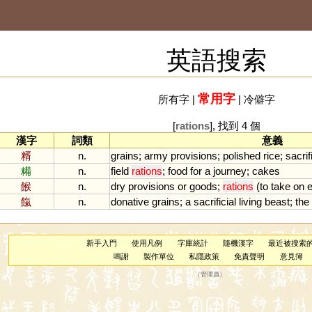
英語搜索
常用字
所有字
|
|
冷僻字
[
rations
], 找到 4 個
漢字
詞類
意義
糈
n.
grains
;
army
provisions
;
polished
rice
;
sacrif
糒
n.
field
rations
;
food
for
a
journey
;
cakes
餱
n.
dry
provisions
or
goods
;
rations
(
to
take
on
e
餼
n.
donative
grains
;
a
sacrificial
living
beast
;
the
新手入門
使用凡例
字庫統計
隨機漢字
最近被搜索
鳴謝
製作單位
私隱政策
免責聲明
意見簿
（
管理員
）