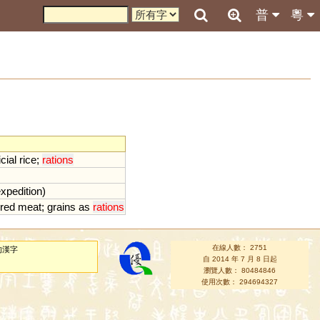
普
粵
icial
rice
;
rations
xpedition
)
red
meat
;
grains
as
rations
在線人數： 2751
的漢字
自 2014 年 7 月 8 日起
瀏覽人數： 80484846
使用次數： 294694327