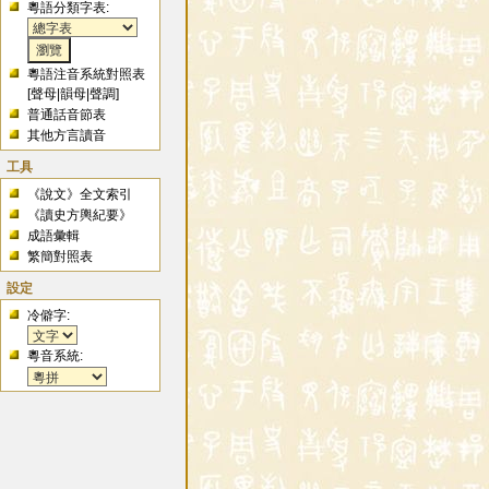
粵語分類字表:
粵語注音系統對照表
[
聲母
|
韻母
|
聲調
]
普通話音節表
其他方言讀音
工具
《說文》全文索引
《讀史方輿紀要》
成語彙輯
繁簡對照表
設定
冷僻字:
粵音系統: