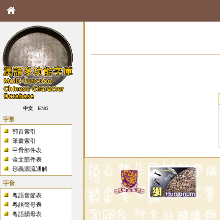
中文
ENG
字形
部首索引
筆畫索引
甲骨部件表
金文部件表
形義源流通解
字音
粵語音節表
粵語聲母表
粵語韻母表