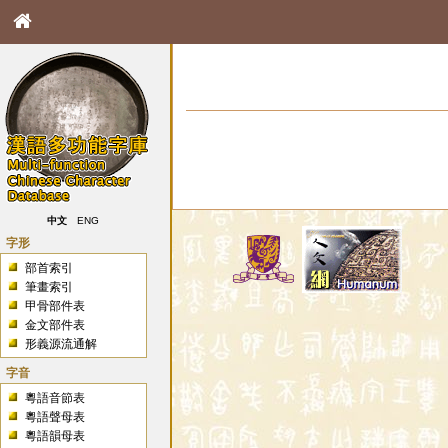
中文
ENG
字形
部首索引
筆畫索引
甲骨部件表
金文部件表
形義源流通解
字音
粵語音節表
粵語聲母表
粵語韻母表