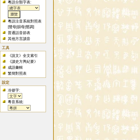
粵語分類字表:
粵語注音系統對照表
[
聲母
|
韻母
|
聲調
]
普通話音節表
其他方言讀音
工具
《說文》全文索引
《讀史方輿紀要》
成語彙輯
繁簡對照表
設定
冷僻字:
粵音系統: