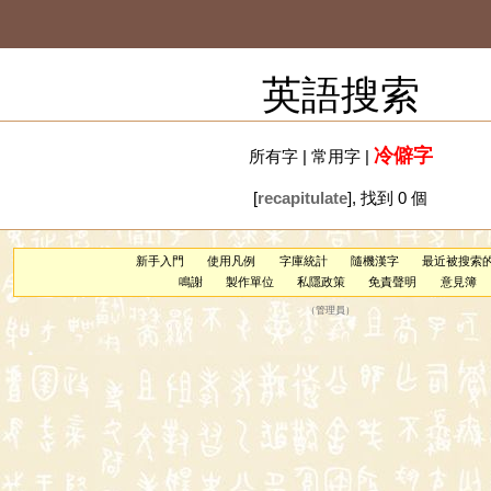
英語搜索
冷僻字
所有字
|
常用字
|
[
recapitulate
], 找到 0 個
新手入門
使用凡例
字庫統計
隨機漢字
最近被搜索
鳴謝
製作單位
私隱政策
免責聲明
意見簿
（
管理員
）