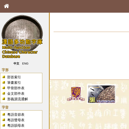
中文
ENG
字形
部首索引
筆畫索引
甲骨部件表
金文部件表
形義源流通解
字音
粵語音節表
粵語聲母表
粵語韻母表