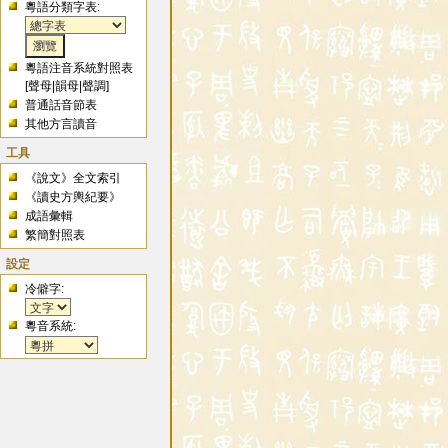
粵語分類字表:
粵語注音系統對照表
[
聲母
|
韻母
|
聲調
]
普通話音節表
其他方言讀音
工具
《說文》全文索引
《讀史方輿紀要》
成語彙輯
繁簡對照表
設定
冷僻字:
粵音系統: