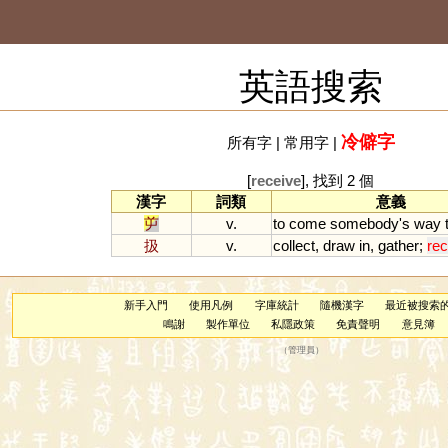
英語搜索
冷僻字
所有字
|
常用字
|
[
receive
], 找到 2 個
漢字
詞類
意義
屰
v.
to
come
somebody
'
s
way
扱
v.
collect
,
draw
in
,
gather
;
rec
新手入門
使用凡例
字庫統計
隨機漢字
最近被搜索
鳴謝
製作單位
私隱政策
免責聲明
意見簿
（
管理員
）