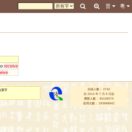
普
粵
to
receive
eive
在線人數： 2742
的漢字
自 2014 年 7 月 8 日起
瀏覽人數： 80108575
使用次數： 293998842