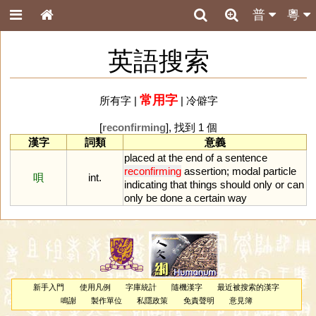
普
粵
英語搜索
常用字
所有字
|
|
冷僻字
[
reconfirming
], 找到 1 個
漢字
詞類
意義
placed
at
the
end
of
a
sentence
reconfirming
assertion
;
modal
particle
唄
int.
indicating
that
things
should
only
or
can
only
be
done
a
certain
way
新手入門
使用凡例
字庫統計
隨機漢字
最近被搜索的漢字
鳴謝
製作單位
私隱政策
免責聲明
意見簿