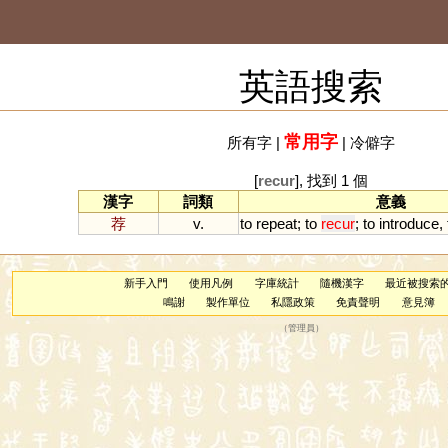
英語搜索
常用字
所有字
|
|
冷僻字
[
recur
], 找到 1 個
漢字
詞類
意義
荐
v.
to
repeat
;
to
recur
;
to
introduce
,
新手入門
使用凡例
字庫統計
隨機漢字
最近被搜索
鳴謝
製作單位
私隱政策
免責聲明
意見簿
（
管理員
）