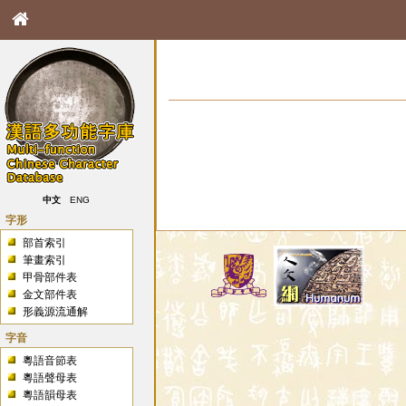
中文
ENG
字形
部首索引
筆畫索引
甲骨部件表
金文部件表
形義源流通解
字音
粵語音節表
粵語聲母表
粵語韻母表