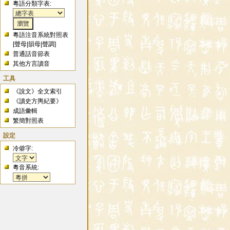
粵語分類字表:
粵語注音系統對照表
[
聲母
|
韻母
|
聲調
]
普通話音節表
其他方言讀音
工具
《說文》全文索引
《讀史方輿紀要》
成語彙輯
繁簡對照表
設定
冷僻字:
粵音系統: