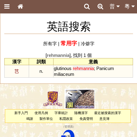
普
粵
英語搜索
常用字
所有字
|
|
冷僻字
[
rehmannia
], 找到 1 個
漢字
詞類
意義
glutinous
rehmannia
;
Panicum
芑
n.
miliaceum
新手入門
使用凡例
字庫統計
隨機漢字
最近被搜索的漢字
鳴謝
製作單位
私隱政策
免責聲明
意見簿
（
管理員
）