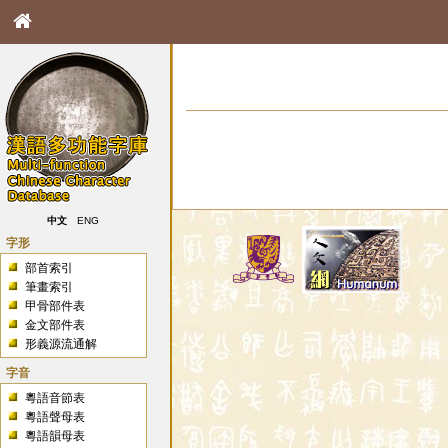
中文
ENG
字形
部首索引
筆畫索引
甲骨部件表
金文部件表
形義源流通解
字音
粵語音節表
粵語聲母表
粵語韻母表