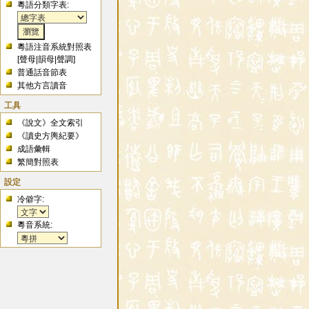
粵語分類字表:
粵語注音系統對照表
[
聲母
|
韻母
|
聲調
]
普通話音節表
其他方言讀音
工具
《說文》全文索引
《讀史方輿紀要》
成語彙輯
繁簡對照表
設定
冷僻字:
粵音系統: