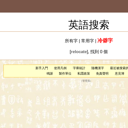
英語搜索
冷僻字
所有字
|
常用字
|
[
relocate
], 找到 0 個
新手入門
使用凡例
字庫統計
隨機漢字
最近被搜索
鳴謝
製作單位
私隱政策
免責聲明
意見簿
（
管理員
）