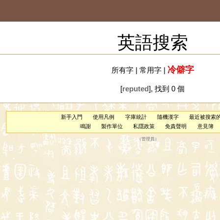
英語搜索
冷僻字
所有字
|
常用字
|
[
reputed
], 找到 0 個
新手入門
使用凡例
字庫統計
隨機漢字
最近被搜索
鳴謝
製作單位
私隱政策
免責聲明
意見簿
（
管理員
）