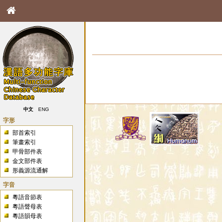
中文
ENG
字形
部首索引
筆畫索引
甲骨部件表
金文部件表
形義源流通解
字音
粵語音節表
粵語聲母表
粵語韻母表