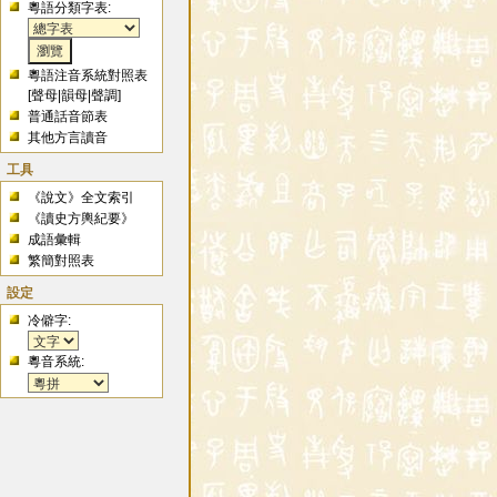
粵語分類字表:
粵語注音系統對照表
[
聲母
|
韻母
|
聲調
]
普通話音節表
其他方言讀音
工具
《說文》全文索引
《讀史方輿紀要》
成語彙輯
繁簡對照表
設定
冷僻字:
粵音系統: