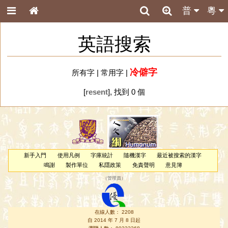
普
粵
英語搜索
冷僻字
所有字
|
常用字
|
[
resent
], 找到 0 個
新手入門
使用凡例
字庫統計
隨機漢字
最近被搜索的漢字
鳴謝
製作單位
私隱政策
免責聲明
意見簿
（
管理員
）
在線人數： 2208
自 2014 年 7 月 8 日起