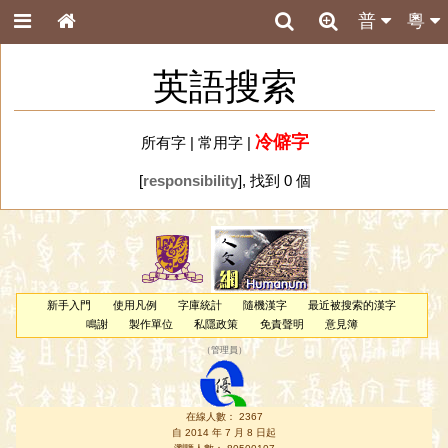
普
粵
英語搜索
冷僻字
所有字
|
常用字
|
[
responsibility
], 找到 0 個
新手入門
使用凡例
字庫統計
隨機漢字
最近被搜索的漢字
鳴謝
製作單位
私隱政策
免責聲明
意見簿
（
管理員
）
在線人數： 2367
自 2014 年 7 月 8 日起