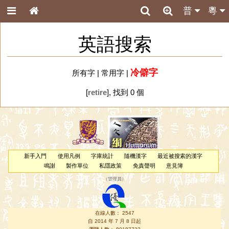
普
粵
英語搜索
冷僻字
所有字
|
常用字
|
[
retire
], 找到 0 個
新手入門
使用凡例
字庫統計
隨機漢字
最近被搜索的漢字
鳴謝
製作單位
私隱政策
免責聲明
意見簿
（
管理員
）
在線人數： 2547
自 2014 年 7 月 8 日起