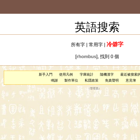
英語搜索
冷僻字
所有字
|
常用字
|
[
rhombus
], 找到 0 個
新手入門
使用凡例
字庫統計
隨機漢字
最近被搜索
鳴謝
製作單位
私隱政策
免責聲明
意見簿
（
管理員
）