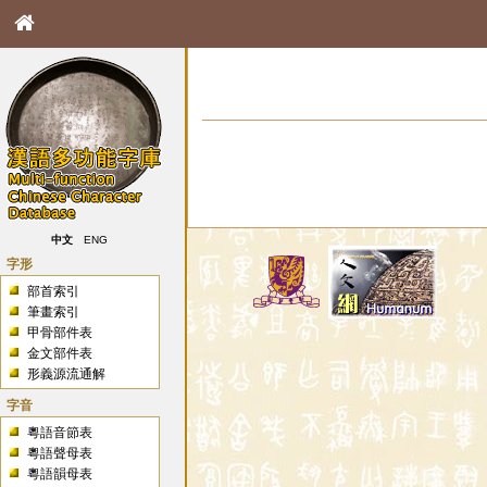
中文
ENG
字形
部首索引
筆畫索引
甲骨部件表
金文部件表
形義源流通解
字音
粵語音節表
粵語聲母表
粵語韻母表