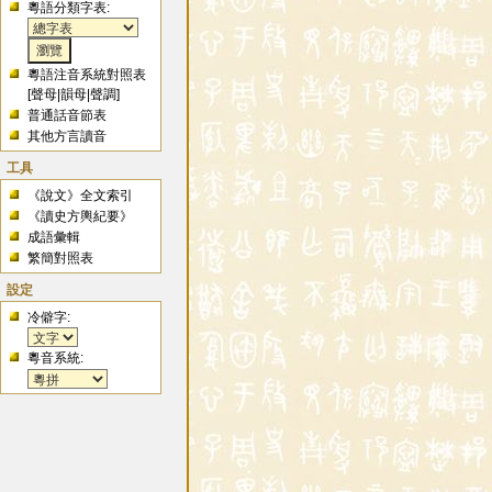
粵語分類字表:
粵語注音系統對照表
[
聲母
|
韻母
|
聲調
]
普通話音節表
其他方言讀音
工具
《說文》全文索引
《讀史方輿紀要》
成語彙輯
繁簡對照表
設定
冷僻字:
粵音系統: