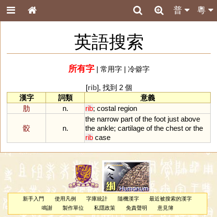
普
粵
英語搜索
所有字
|
常用字
|
冷僻字
[
rib
], 找到 2 個
漢字
詞類
意義
肋
n.
rib
;
costal
region
the
narrow
part
of
the
foot
just
above
骹
n.
the
ankle
;
cartilage
of
the
chest
or
the
rib
case
新手入門
使用凡例
字庫統計
隨機漢字
最近被搜索的漢字
鳴謝
製作單位
私隱政策
免責聲明
意見簿