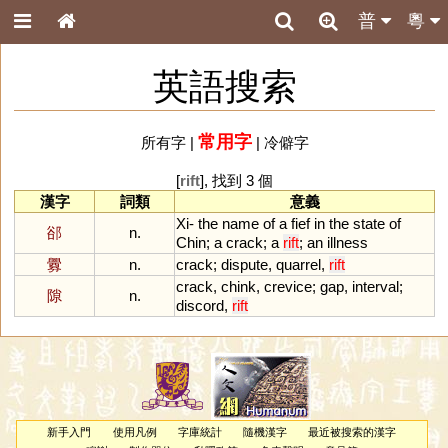
普
粵
英語搜索
常用字
所有字
|
|
冷僻字
[
rift
], 找到 3 個
漢字
詞類
意義
Xi
-
the
name
of
a
fief
in
the
state
of
郤
n.
Chin
;
a
crack
;
a
rift
;
an
illness
釁
n.
crack
;
dispute
,
quarrel
,
rift
crack
,
chink
,
crevice
;
gap
,
interval
;
隙
n.
discord
,
rift
新手入門
使用凡例
字庫統計
隨機漢字
最近被搜索的漢字