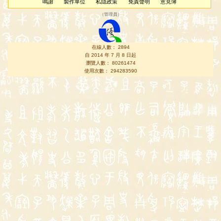
鳴謝
製作單位
私隱政策
免責聲明
意見簿
（
管理員
）
在線人數： 2894
自 2014 年 7 月 8 日起
瀏覽人數： 80261474
使用次數： 294283590