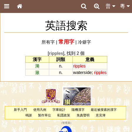
普
粵
英語搜索
常用字
所有字
|
|
冷僻字
[
ripples
], 找到 2 個
漢字
詞類
意義
漪
n.
ripples
瀲
n.
waterside
;
ripples
新手入門
使用凡例
字庫統計
隨機漢字
最近被搜索的漢字
鳴謝
製作單位
私隱政策
免責聲明
意見簿
（
管理員
）