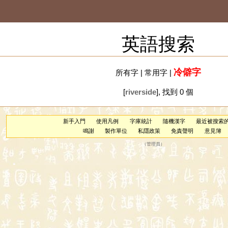
英語搜索
冷僻字
所有字
|
常用字
|
[
riverside
], 找到 0 個
新手入門
使用凡例
字庫統計
隨機漢字
最近被搜索
鳴謝
製作單位
私隱政策
免責聲明
意見簿
（
管理員
）