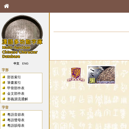
中文
ENG
字形
部首索引
筆畫索引
甲骨部件表
金文部件表
形義源流通解
字音
粵語音節表
粵語聲母表
粵語韻母表