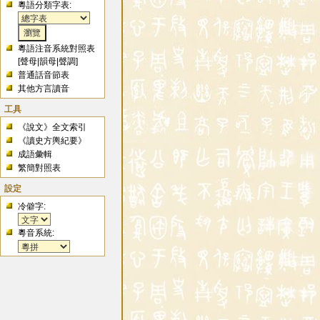
粵語分類字表:
粵語注音系統對照表
[
聲母
|
韻母
|
聲調
]
普通話音節表
其他方言讀音
工具
《說文》全文索引
《讀史方輿紀要》
成語彙輯
繁簡對照表
設定
冷僻字:
粵音系統: