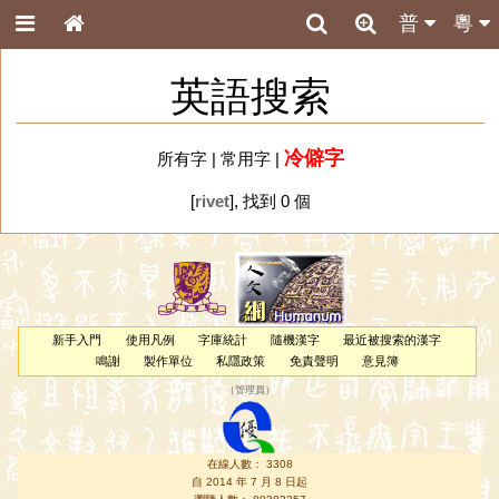
普
粵
英語搜索
冷僻字
所有字
|
常用字
|
[
rivet
], 找到 0 個
新手入門
使用凡例
字庫統計
隨機漢字
最近被搜索的漢字
鳴謝
製作單位
私隱政策
免責聲明
意見簿
（
管理員
）
在線人數： 3308
自 2014 年 7 月 8 日起