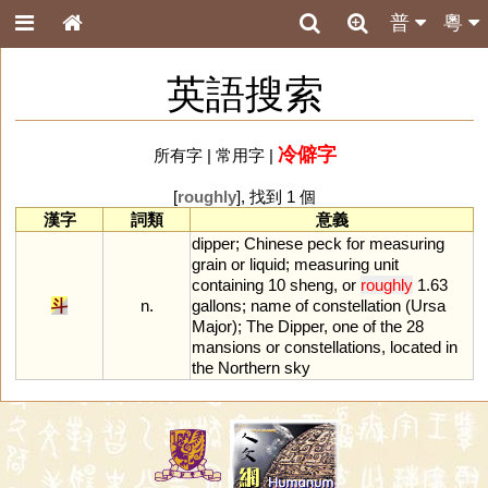
普
粵
英語搜索
冷僻字
所有字
|
常用字
|
[
roughly
], 找到 1 個
漢字
詞類
意義
dipper
;
Chinese
peck
for
measuring
grain
or
liquid
;
measuring
unit
containing
10
sheng
,
or
roughly
1
.
63
斗
n.
gallons
;
name
of
constellation
(
Ursa
Major
);
The
Dipper
,
one
of
the
28
mansions
or
constellations
,
located
in
the
Northern
sky