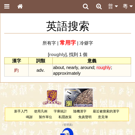
普
粵
英語搜索
常用字
所有字
|
|
冷僻字
[
roughly
], 找到 1 個
漢字
詞類
意義
about
,
nearly
,
around
;
roughly
;
約
adv.
approximately
新手入門
使用凡例
字庫統計
隨機漢字
最近被搜索的漢字
鳴謝
製作單位
私隱政策
免責聲明
意見簿
（
管理員
）