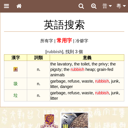
普
粵
英語搜索
常用字
所有字
|
|
冷僻字
[
rubbish
], 找到 3 個
漢字
詞類
意義
the
lavatory
,
the
toilet
,
the
privy
;
the
圂
n.
pigsty
;
the
rubbish
heap
;
grain
-
fed
animals
garbage
,
refuse
,
waste
,
rubbish
,
junk
,
圾
n.
litter
,
danger
garbage
,
refuse
,
waste
,
rubbish
,
junk
,
垃
n.
litter