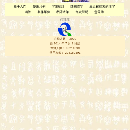
新手入門
使用凡例
字庫統計
隨機漢字
最近被搜索的漢字
鳴謝
製作單位
私隱政策
免責聲明
意見簿
（
管理員
）
在線人數： 2929
自 2014 年 7 月 8 日起
瀏覽人數： 80211899
使用次數： 294189391