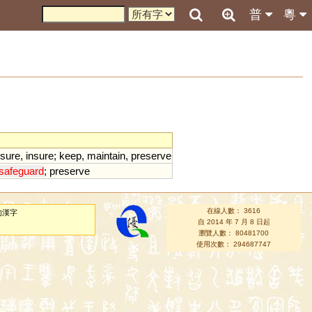
普
粵
sure
,
insure
;
keep
,
maintain
,
preserve
safeguard
;
preserve
在線人數： 3616
的漢字
自 2014 年 7 月 8 日起
瀏覽人數： 80481700
使用次數： 294687747