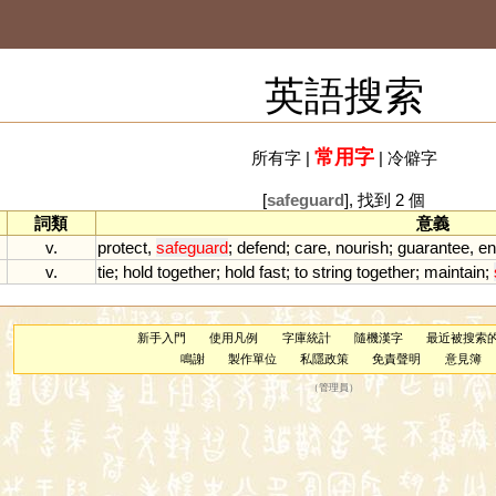
英語搜索
常用字
所有字
|
|
冷僻字
[
safeguard
], 找到 2 個
詞類
意義
v.
protect
,
safeguard
;
defend
;
care
,
nourish
;
guarantee
,
en
v.
tie
;
hold
together
;
hold
fast
;
to
string
together
;
maintain
;
新手入門
使用凡例
字庫統計
隨機漢字
最近被搜索
鳴謝
製作單位
私隱政策
免責聲明
意見簿
（
管理員
）