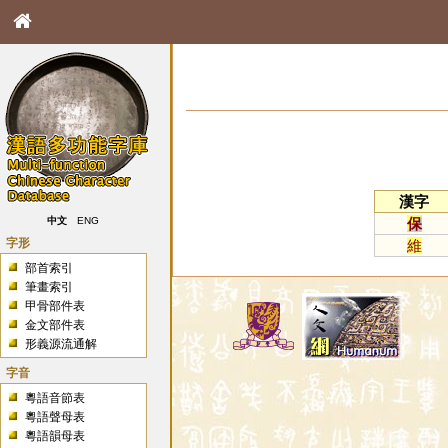
漢字
保
中文
ENG
字形
維
部首索引
筆畫索引
甲骨部件表
金文部件表
形義源流通解
字音
粵語音節表
粵語聲母表
粵語韻母表