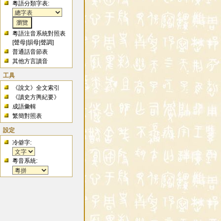
粵語分類字表:
粵語注音系統對照表
[
聲母
|
韻母
|
聲調
]
普通話音節表
其他方言讀音
工具
《說文》全文索引
《讀史方輿紀要》
成語彙輯
繁簡對照表
設定
冷僻字:
粵音系統: