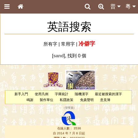
普
粵
英語搜索
冷僻字
所有字
|
常用字
|
[
sand
], 找到 0 個
新手入門
使用凡例
字庫統計
隨機漢字
最近被搜索的漢字
鳴謝
製作單位
私隱政策
免責聲明
意見簿
（
管理員
）
在線人數： 3536
自 2014 年 7 月 8 日起