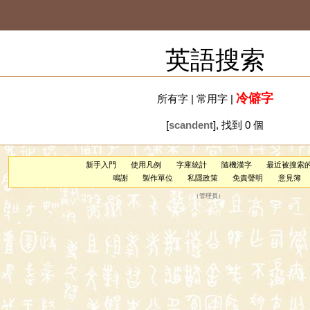
英語搜索
冷僻字
所有字
|
常用字
|
[
scandent
], 找到 0 個
新手入門
使用凡例
字庫統計
隨機漢字
最近被搜索
鳴謝
製作單位
私隱政策
免責聲明
意見簿
（
管理員
）