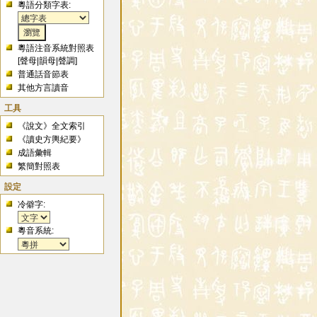
粵語分類字表:
粵語注音系統對照表
[
聲母
|
韻母
|
聲調
]
普通話音節表
其他方言讀音
工具
《說文》全文索引
《讀史方輿紀要》
成語彙輯
繁簡對照表
設定
冷僻字:
粵音系統: