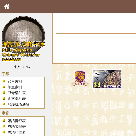
中文
ENG
字形
部首索引
筆畫索引
甲骨部件表
金文部件表
形義源流通解
字音
粵語音節表
粵語聲母表
粵語韻母表