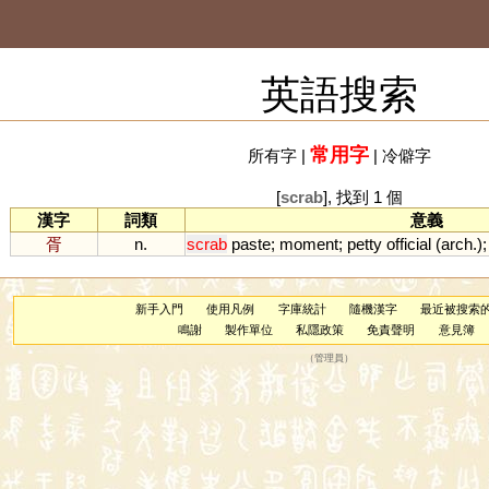
英語搜索
常用字
所有字
|
|
冷僻字
[
scrab
], 找到 1 個
漢字
詞類
意義
胥
n.
scrab
paste
;
moment
;
petty
official
(
arch
.)
新手入門
使用凡例
字庫統計
隨機漢字
最近被搜索
鳴謝
製作單位
私隱政策
免責聲明
意見簿
（
管理員
）