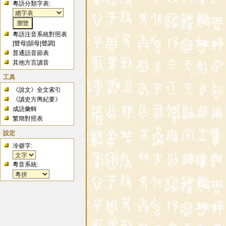
粵語分類字表:
粵語注音系統對照表
[
聲母
|
韻母
|
聲調
]
普通話音節表
其他方言讀音
工具
《說文》全文索引
《讀史方輿紀要》
成語彙輯
繁簡對照表
設定
冷僻字:
粵音系統: