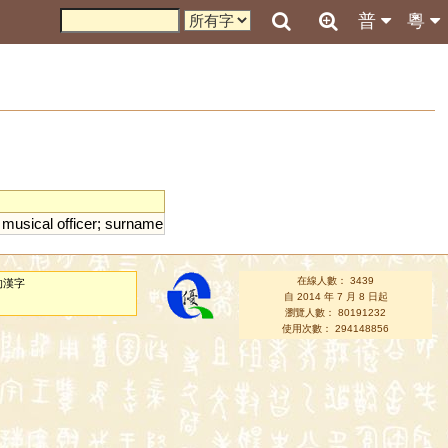
普
粵
;
musical
officer
;
surname
在線人數： 3439
的漢字
自 2014 年 7 月 8 日起
瀏覽人數： 80191232
使用次數： 294148856