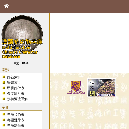
中文
ENG
字形
部首索引
筆畫索引
甲骨部件表
金文部件表
形義源流通解
字音
粵語音節表
粵語聲母表
粵語韻母表