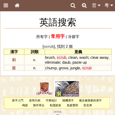
普
粵
英語搜索
常用字
所有字
|
|
冷僻字
[
scrub
], 找到 2 個
漢字
詞類
意義
brush
,
scrub
,
clean
,
wash
;
clear
away
,
刷
v.
eliminate
;
daub
,
paste
up
叢
n.
chump
,
grove
,
jungle
,
scrub
新手入門
使用凡例
字庫統計
隨機漢字
最近被搜索的漢字
鳴謝
製作單位
私隱政策
免責聲明
意見簿
（
管理員
）