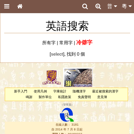
普
粵
英語搜索
冷僻字
所有字
|
常用字
|
[
select
], 找到 0 個
新手入門
使用凡例
字庫統計
隨機漢字
最近被搜索的漢字
鳴謝
製作單位
私隱政策
免責聲明
意見簿
（
管理員
）
在線人數： 3181
自 2014 年 7 月 8 日起