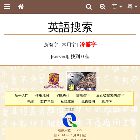
普
粵
英語搜索
冷僻字
所有字
|
常用字
|
[
served
], 找到 0 個
新手入門
使用凡例
字庫統計
隨機漢字
最近被搜索的漢字
鳴謝
製作單位
私隱政策
免責聲明
意見簿
（
管理員
）
在線人數： 3225
自 2014 年 7 月 8 日起