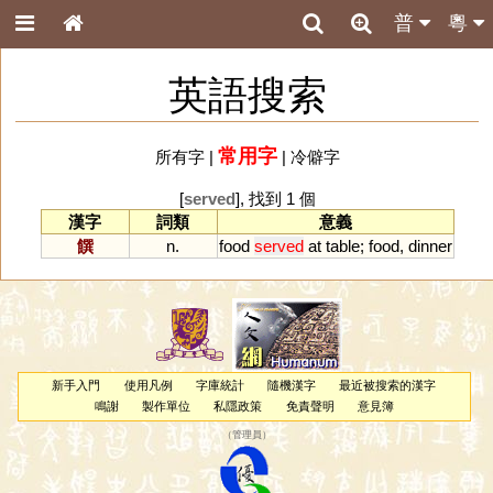
普
粵
英語搜索
常用字
所有字
|
|
冷僻字
[
served
], 找到 1 個
漢字
詞類
意義
饌
n.
food
served
at
table
;
food
,
dinner
新手入門
使用凡例
字庫統計
隨機漢字
最近被搜索的漢字
鳴謝
製作單位
私隱政策
免責聲明
意見簿
（
管理員
）