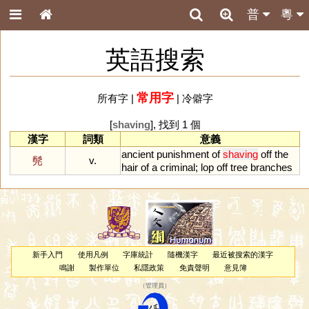
普
粵
英語搜索
常用字
所有字
|
|
冷僻字
[
shaving
], 找到 1 個
漢字
詞類
意義
ancient
punishment
of
shaving
off
the
髡
v.
hair
of
a
criminal
;
lop
off
tree
branches
新手入門
使用凡例
字庫統計
隨機漢字
最近被搜索的漢字
鳴謝
製作單位
私隱政策
免責聲明
意見簿
（
管理員
）