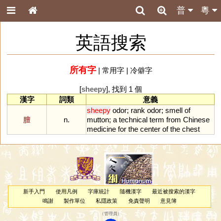
普
粵
英語搜索
所有字
|
常用字
|
冷僻字
[
sheepy
], 找到 1 個
漢字
詞類
意義
sheepy
odor
;
rank
odor
;
smell
of
膻
n.
mutton
;
a
technical
term
from
Chinese
medicine
for
the
center
of
the
chest
新手入門
使用凡例
字庫統計
隨機漢字
最近被搜索的漢字
鳴謝
製作單位
私隱政策
免責聲明
意見簿
（
管理員
）