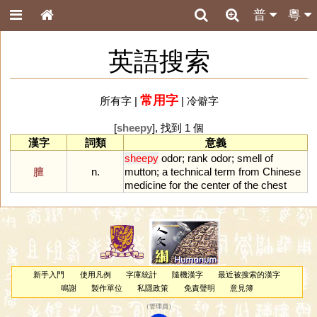
普
粵
英語搜索
常用字
所有字
|
|
冷僻字
[
sheepy
], 找到 1 個
漢字
詞類
意義
sheepy
odor
;
rank
odor
;
smell
of
膻
n.
mutton
;
a
technical
term
from
Chinese
medicine
for
the
center
of
the
chest
新手入門
使用凡例
字庫統計
隨機漢字
最近被搜索的漢字
鳴謝
製作單位
私隱政策
免責聲明
意見簿
（
管理員
）