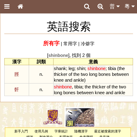
普
粵
英語搜索
所有字
|
常用字
|
冷僻字
[
shinbone
], 找到 2 個
漢字
詞類
意義
shank
;
leg
;
shin
;
shinbone
;
tibia
(
the
脛
n.
thicker
of
the
two
long
bones
between
knee
and
ankle
)
shinbone
,
tibia
;
the
thicker
of
the
two
骭
n.
long
bones
between
knee
and
ankle
新手入門
使用凡例
字庫統計
隨機漢字
最近被搜索的漢字