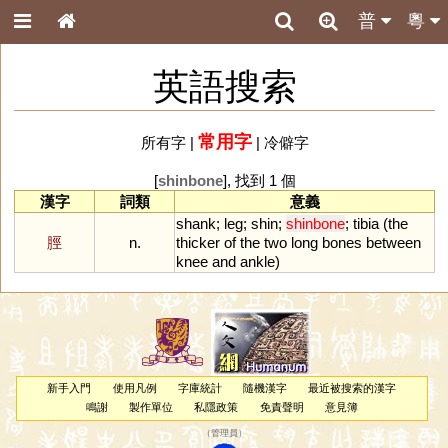
普
粵
英語搜索
常用字
所有字
|
|
冷僻字
[
shinbone
], 找到 1 個
漢字
詞類
意義
shank
;
leg
;
shin
;
shinbone
;
tibia
(
the
脛
n.
thicker
of
the
two
long
bones
between
knee
and
ankle
)
新手入門
使用凡例
字庫統計
隨機漢字
最近被搜索的漢字
鳴謝
製作單位
私隱政策
免責聲明
意見簿
（
管理員
）