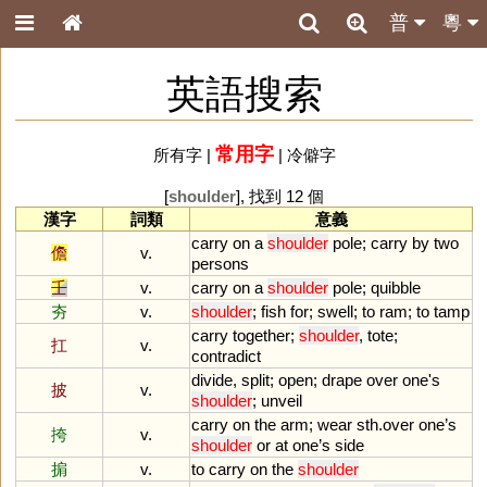
普
粵
英語搜索
常用字
所有字
|
|
冷僻字
[
shoulder
], 找到 12 個
漢字
詞類
意義
carry
on
a
shoulder
pole
;
carry
by
two
儋
v.
persons
壬
v.
carry
on
a
shoulder
pole
;
quibble
夯
v.
shoulder
;
fish
for
;
swell
;
to
ram
;
to
tamp
carry
together
;
shoulder
,
tote
;
扛
v.
contradict
divide
,
split
;
open
;
drape
over
one
'
s
披
v.
shoulder
;
unveil
carry
on
the
arm
;
wear
sth
.
over
one
’
s
挎
v.
shoulder
or
at
one
’
s
side
掮
v.
to
carry
on
the
shoulder