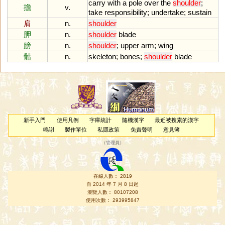
carry
with
a
pole
over
the
shoulder
;
擔
v.
take
responsibility
;
undertake
;
sustain
肩
n.
shoulder
胛
n.
shoulder
blade
膀
n.
shoulder
;
upper
arm
;
wing
骷
n.
skeleton
;
bones
;
shoulder
blade
新手入門
使用凡例
字庫統計
隨機漢字
最近被搜索的漢字
鳴謝
製作單位
私隱政策
免責聲明
意見簿
（
管理員
）
在線人數： 2819
自 2014 年 7 月 8 日起
瀏覽人數： 80107208
使用次數： 293995847