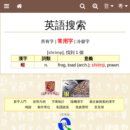
普
粵
英語搜索
常用字
所有字
|
|
冷僻字
[
shrimp
], 找到 1 個
漢字
詞類
意義
蝦
n.
frog
,
toad
(
arch
.);
shrimp
,
prawn
新手入門
使用凡例
字庫統計
隨機漢字
最近被搜索的漢字
鳴謝
製作單位
私隱政策
免責聲明
意見簿
（
管理員
）