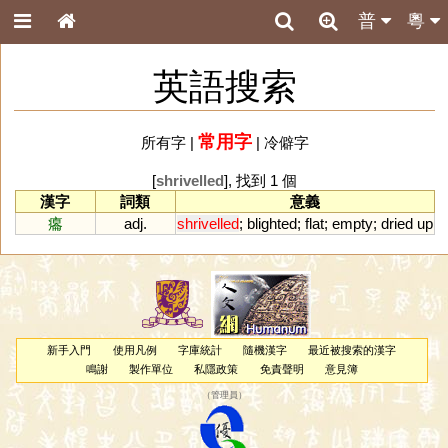
普
粵
英語搜索
常用字
所有字
|
|
冷僻字
[
shrivelled
], 找到 1 個
漢字
詞類
意義
癟
adj.
shrivelled
;
blighted
;
flat
;
empty
;
dried
up
新手入門
使用凡例
字庫統計
隨機漢字
最近被搜索的漢字
鳴謝
製作單位
私隱政策
免責聲明
意見簿
（
管理員
）