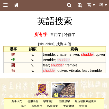
普
粵
英語搜索
所有字
|
常用字
|
冷僻字
[
shudder
], 找到 4 個
漢字
詞類
意義
哆
v.
tremble
;
chatter
;
shiver
,
shudder
,
quiver
慄
v.
tremble
;
shudder
栗
v.
fear
;
shudder
,
tremble
顫
v.
shudder
,
quiver
;
vibrate
;
fear
;
tremble
新手入門
使用凡例
字庫統計
隨機漢字
最近被搜索的漢字
鳴謝
製作單位
私隱政策
免責聲明
意見簿