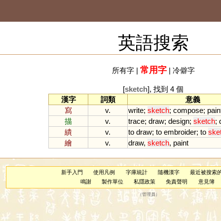
英語搜索
常用字
所有字
|
|
冷僻字
[
sketch
], 找到 4 個
漢字
詞類
意義
寫
v.
write
;
sketch
;
compose
;
pain
描
v.
trace
;
draw
;
design
;
sketch
;
繢
v.
to
draw
;
to
embroider
;
to
ske
繪
v.
draw
,
sketch
,
paint
新手入門
使用凡例
字庫統計
隨機漢字
最近被搜索
鳴謝
製作單位
私隱政策
免責聲明
意見簿
（
管理員
）