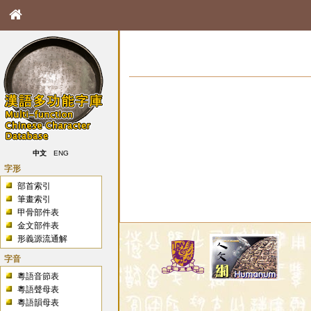
中文
ENG
字形
部首索引
筆畫索引
甲骨部件表
金文部件表
形義源流通解
字音
粵語音節表
粵語聲母表
粵語韻母表