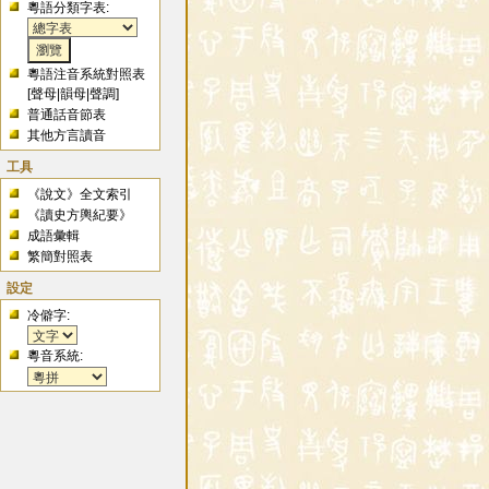
粵語分類字表:
粵語注音系統對照表
[
聲母
|
韻母
|
聲調
]
普通話音節表
其他方言讀音
工具
《說文》全文索引
《讀史方輿紀要》
成語彙輯
繁簡對照表
設定
冷僻字:
粵音系統: