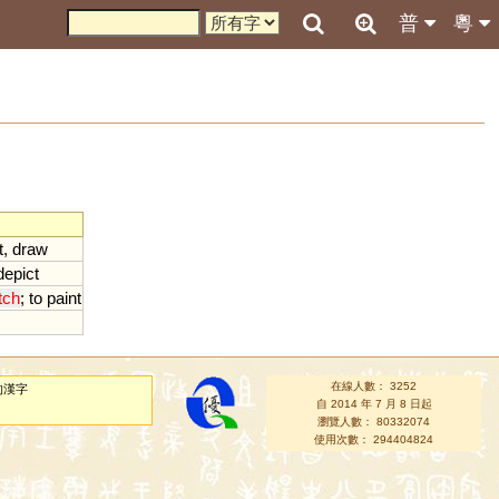
普
粵
t
,
draw
depict
tch
;
to
paint
在線人數： 3252
的漢字
自 2014 年 7 月 8 日起
瀏覽人數： 80332074
使用次數： 294404824