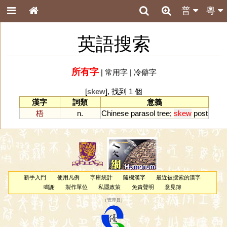
普
粵
英語搜索
所有字
|
常用字
|
冷僻字
[
skew
], 找到 1 個
漢字
詞類
意義
梧
n.
Chinese
parasol
tree
;
skew
post
新手入門
使用凡例
字庫統計
隨機漢字
最近被搜索的漢字
鳴謝
製作單位
私隱政策
免責聲明
意見簿
（
管理員
）